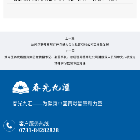
上一篇
公司党支部支部召开党员大会以党建引领公司高质量发展
下一篇
湖南医药发展投资集团党委副书记、副董事长、总经理苏德辉赴公司讲授深入贯彻中央八项规定
精神学习教育专题党课
春光九汇——为健康中国贡献智慧和力量
客户服务热线
0731-84282828