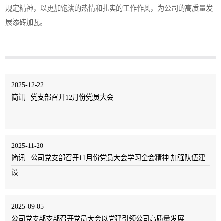
规定精神，以更加饱满的热情和扎实的工作作风，为公司的高质量发
展添砖加瓦。
2025-12-22
简讯 | 党支部召开12月份党员大会
2025-11-20
简讯 | 公司党支部召开11月份党员大会学习全会精神 加强队伍建
设
2025-09-05
公司党支部支部召开党员大会以党建引领公司高质量发展