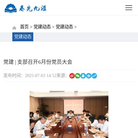
网站首页
公司概况
新闻中心
党建动态
招标
首页 >
党建动态 >
党建动态 >
党建动态
党建 | 支部召开6月份党员大会
发布时间：2025-07-03 14:52
来源：