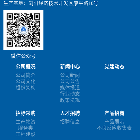
生产基地：浏阳经济技术开发区康平路10号
微信公众号
公司概况
新闻中心
党建动态
公司简介
公司新闻
公司文化
公司公告
组织架构
媒体报道
行业动态
政策法规
招标采购
人才招聘
产品招商
生产物资
招聘信息
产品展示
服务类
不良反应收集表
工程建设