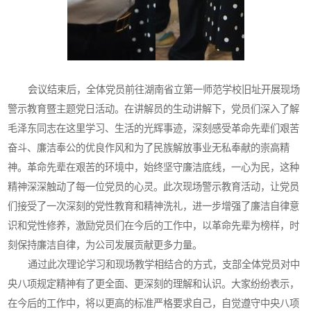
会议结束后，全体党员前往湖南省立第一师范学校旧址开展现场
警示教育暨主题党日活动。在讲解员的生动讲解下，党员们深入了解
毛泽东同志在这里学习、生活的光辉事迹，深刻感受革命先辈们艰苦
奋斗、廉洁奉公的优良作风和为了民族解放事业无私奉献的崇高精
神。革命先辈在艰苦的环境中，始终坚守廉洁底线，一心为民，这种
精神深深触动了每一位党员的心灵。此次现场警示教育活动，让党员
们接受了一次深刻的党性教育和精神洗礼，进一步增强了廉洁自律意
识和党性修养，激励党员们在今后的工作中，以革命先辈为榜样，时
刻保持廉洁自律，为公司发展贡献更多力量。
通过此次理论学习和现场教学相结合的方式，支部全体党员对中
央八项规定精神有了更全面、更深刻的理解和认识。大家纷纷表示，
在今后的工作中，将以更高的标准严格要求自己，自觉遵守中央八项