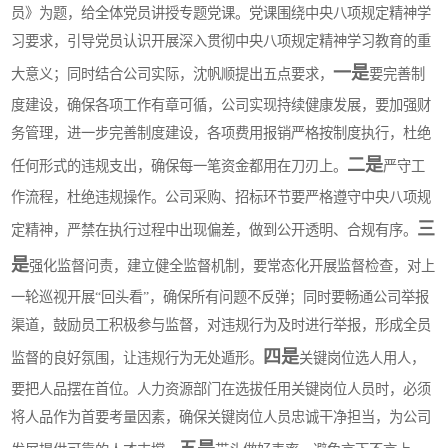
员》为题，给全体党员讲授专题党课。党课围绕中央八项规定精神学
习要求，引导党员认识开展深入贯彻中央八项规定精神学习教育的重
一是
大意义；同时结合公司实际，沈帆顺提出五点要求，
要完善制
度建设，确保各项工作有章可循，公司实现持续健康发展，要加强财
务管理，进一步完善制度建设，各项费用报销严格按制度执行，杜绝
二是
任何形式的违规支出，确保每一笔资金都用在刀刃上。
严守工
作流程，杜绝违规操作。公司采购、招标环节要严格遵守中央八项规
三
定精神，严禁在执行过程中出现偏差，做到公开透明、合规有序。
是
强化监督问责，建立健全监督机制，要常态化开展监督检查，对上
一轮巡视开展“回头看”，确保所有问题不反弹；同时要畅通公司举报
渠道，鼓励员工积极参与监督，对违规行为及时进行举报，形成全员
四是
监督的良好氛围，让违规行为无处遁形。
关键岗位选人用人，
要把人品摆在首位。人力资源部门在选拔任用关键岗位人员时，必须
将人品作为首要考量因素，确保关键岗位人员忠诚干净担当，为公司