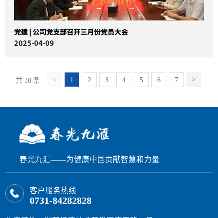
党建 | 公司党支部召开三月份党员大会
2025-04-09
1
2
3
4
5
6
7
共 38 条
春光九汇——为健康中国贡献智慧和力量
客户服务热线
0731-84282828