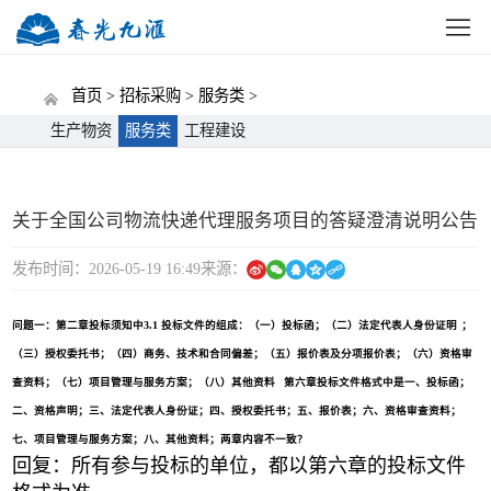
网站首页
公司概况
新闻中心
党建动态
招标
首页 >
招标采购 >
服务类 >
生产物资
服务类
工程建设
关于全国公司物流快递代理服务项目的答疑澄清说明公告
发布时间：2026-05-19 16:49
来源：
问题一：
第二章投标须知中
3.1 投标文件的组成
：
（一）投标函
；
（二）法定代表人身份证明
；
（三）授权委托书
；
（
四
）商务、技术和合同偏差
；
（
五
）报价表及分项报价表
；
（
六
）资格审
查资料
；
（
七
）项目管理与服务方案
；
（
八
）其他资料
第六章投标文件格式中是一、投标函；
二、资格声明；三、法定代表人身份证；四、授权委托书；五、报价表；六、资格审查资料；
七、项目管理与服务方案；八、其他资料；两章内容不一致？
回复：所有参与投标的单位，都以第六章的投标文件