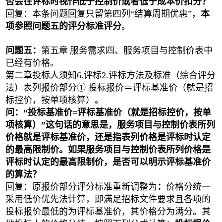
否会在评标时视作低于控制价或者低于成本价扣分？
回复：本条问题回复只留
第四列
“结算周期优惠”
，
本
项参照问题五的评分标准评分
。
问题五：
第五章
服务需求四、服务项目与控制价表中
已经有价格。
第二章投标人须知
6.评标2.评标方法及标准（综合评分
法）表列报价部分① 投标报价＝评标基准价（就是招
标控价，按单项核算）。
问：
“
投标
基准价
=评标基准价
（就是招标控价，按单
项核算）
”这句话的意思是，服务项目与控制价表
所
列
价格就是评标基准价，还是指表列价格是评标时认定
的最高限制价。如果服务项目与控制价表所列价格
是
评标时认定的最高限制价，是否可以明示
评标
基准价
的算法？
回复：原报价部分评分标准重新调整为
：
价格分统一
采用低价优先法计算，即满足招标文件要求且各项的
投标报价最低的为评标基准价，其价格分为满分。其