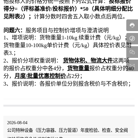
他投标人的价格分统一按照下列公式计算：
投标报价
得分
=（评标基准价/投标报价）*50（具体明细分配比
见附表2）；
计算分数时四舍五入取小数点后两位。
问题六：
服务项目与控制价增项与澄清说明
1、
增项说明：
货物重量
1-10kg
续重计费（元
/kg）；
货物重量10-100kg单价计费（元/kg）具体控价表见附
表3.；
2、
报价分项权重说明：
货物体积、物流大件
这两项
的报价占权重分中各
4分，
货物重量
报价占权重分的
40
分，
月度
/批量优惠控制价
占
2分；
3、报价说明：各报价单位分别报含税价与不含税价；
2026-08-04
公司特种设备（压力容器、压力管道）年度检验、检查、安全阀