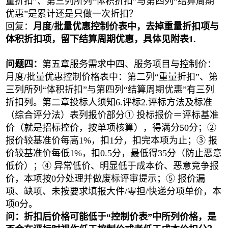
量折扣”、第三列所列“体积折扣”与第四列“结算周期
优惠”是累计还是只做一次折扣？
回复：
月度
/批量优惠控制价表中，去掉重量折扣项与
体积折扣项，留下结算周期优惠，具体见附表1.
问题四：
第五章服务需求中四、服务项目与控制价：
月度
/批量优惠控制价格表中：第二列“重量折扣”、第
三列所列“体积折扣”与第四列“结算周期优惠”有三列
折扣列。第二章投标人须知6.评标2.评标方法及标准
（综合评分法）表列报价部分① 投标报价＝评标基准
价（就是招标控价，按单项核算），得满分50分；②
报价较基准价每高1%，扣1分，扣完本项为止；③ 报
价较基准价每低1%，扣0.5分，最低得35分（防止恶意
低价）；④ 异常低价、明显低于成本价、恶意竞争报
价，本项按0分处理并做废标评审提示；⑤ 报价漏
项、缺项、未按要求填报大件/零担/快递分项单价，本
项0分。
问：折扣后价格可能低于
“控制价表”中所列价格，是