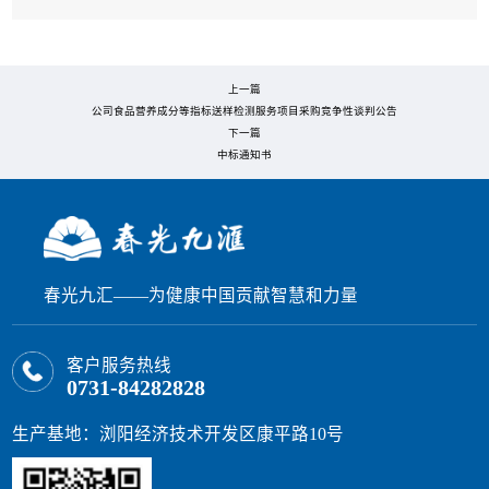
上一篇
公司食品营养成分等指标送样检测服务项目采购竞争性谈判公告
下一篇
中标通知书
春光九汇——为健康中国贡献智慧和力量
客户服务热线
0731-84282828
生产基地：浏阳经济技术开发区康平路10号