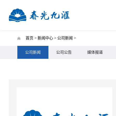
首页 >
新闻中心 >
公司新闻 >
公司新闻
公司公告
媒体报道