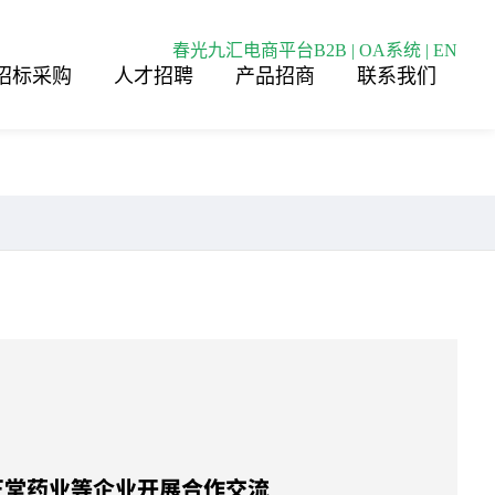
春光九汇电商平台B2B
|
OA系统
|
EN
招标采购
人才招聘
产品招商
联系我们
正堂药业等企业开展合作交流