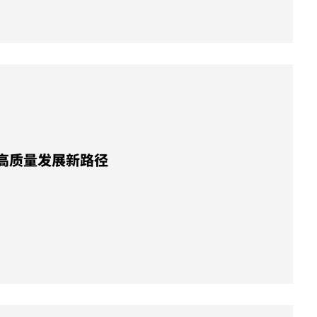
高质量发展新路径