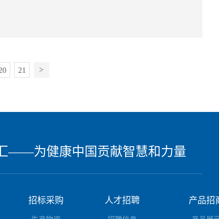
20
21
汇——为健康中国贡献智慧和力量
招标采购
人才招聘
产品招