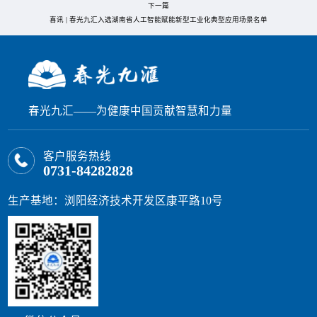
下一篇
喜讯 | 春光九汇入选湖南省人工智能赋能新型工业化典型应用场景名单
春光九汇——为健康中国贡献智慧和力量
客户服务热线
0731-84282828
生产基地：浏阳经济技术开发区康平路10号