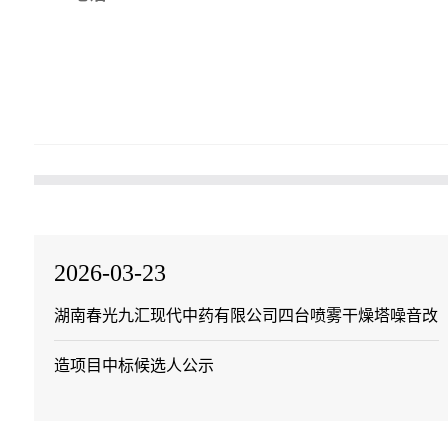
2026-03-23
湖南春光九汇现代中药有限公司四台喷雾干燥塔噪音改
造项目中标候选人公示