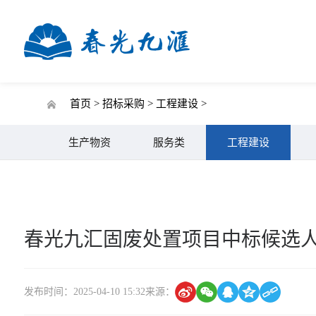
首页 >
招标采购 >
工程建设 >
生产物资
服务类
工程建设
春光九汇固废处置项目中标候选
发布时间：2025-04-10 15:32
来源：