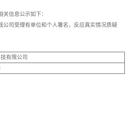
相关信息公示如下：
我公司受理有单位和个人署名，反应真实情况质疑
科技有限公司
涛