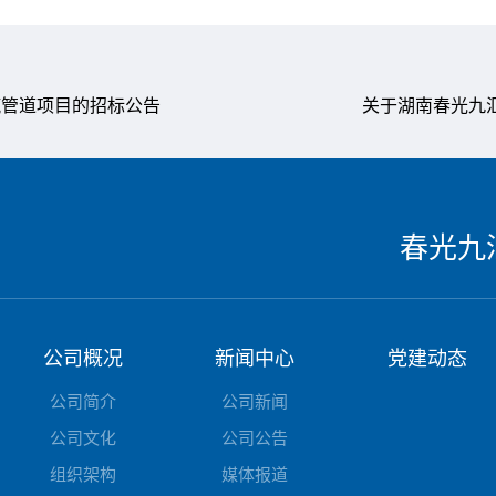
汽管道项目的招标公告
关于湖南春光九
春光九
公司概况
新闻中心
党建动态
公司简介
公司新闻
公司文化
公司公告
组织架构
媒体报道