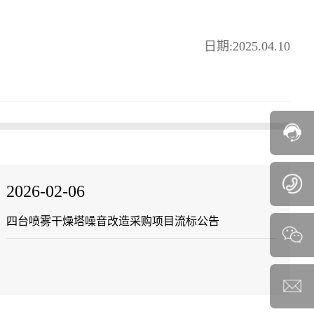
日期:2025.04.10
2026-02-06
四台喷雾干燥塔噪音改造采购项目流标公告