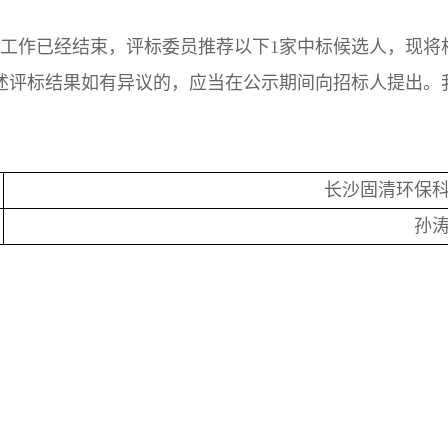
工作已经结束，评标委员推荐以下1家中标候选人，现将
述评标结果如有异议的，应当在公示期间向招标人提出。
长沙固清环保
孙