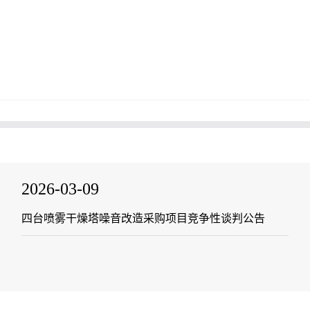
2026-03-09
四台喷雾干燥塔噪音改造采购项目竞争性谈判公告