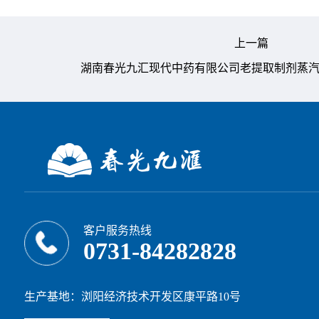
上一篇
湖南春光九汇现代中药有限公司老提取制剂蒸
客户服务热线
0731-84282828
生产基地：浏阳经济技术开发区康平路10号