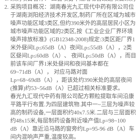
采购项目概况：湖南春光九汇现代中药有限公司位
于湖南浏阳经济技术开发区,制药厂所在区域为城市
噪声功能区域3类区,但约390米外的高层居民小区为
城市噪声功能区域的2类区,按《工业企业厂界环境
噪声排放标准》(GB12348-2008)规定:3类区距厂界1
米外昼间Lp≤65dB（A）夜间Lp≤55dB（A），2类
区昼间Lp≤60dB（A）、 夜间Lp≤50dB（A），而目
前该车间厂界1米处昼间和夜间基本都在
69~71dB（A）， 对应马路对面
Lp=68~69dB（A），距该处约390米处的高层夜间
(推算)约53~56dB（A）已超过相关标准要求。
春光九汇现代中药有限公司配方颗粒提取车间沿康
平路平行布置.为四层建筑物.其中一~三层为噪声较
高的制药设备,一层面积约40x7.5米.二层与三层面积
约48x15米,每层制药设备附近噪产值Lp=98~100
dB（A）靠近沿马路的窗旁约Lp=95-96 dB（A）车
间内混响声严重,温度较高。