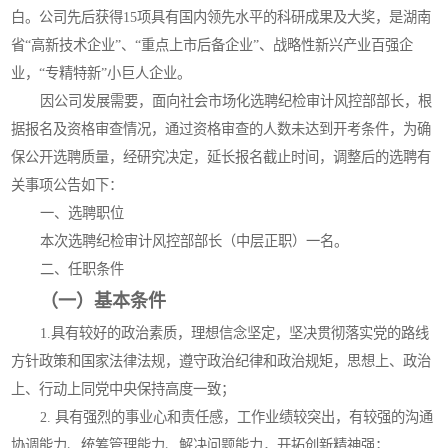
白。公司先后获得15项具有国内领先水平的科研成果及大奖，是湖南
省“高新技术企业”、“重点上市后备企业”、战略性新兴产业百强企
业，“专精特新”小巨人企业。
因公司发展需要，面向社会市场化选聘纪检审计风控部部长，根
据报名及资格审查情况，通过资格审查的人数未达到开考条件，为确
保公开选聘质量，经研究决定，延长报名截止时间，调整后的选聘有
关事项公告如下：
一、选聘职位
本次选聘纪检审计风控部部长（中层正职）一名。
二、任职条件
（一）基本条件
1.具有较好的政治素质，理想信念坚定，坚决贯彻落实党的路线
方针政策和国家法律法规，遵守政治纪律和政治规矩，思想上、政治
上、行动上同党中央保持高度一致；
2. 具有强烈的事业心和责任感，工作业绩较突出，有较强的沟通
协调能力、统筹管理能力、解决问题能力，开拓创新精神强；