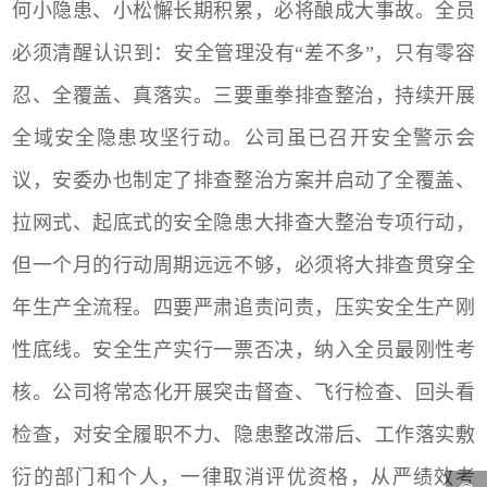
何小隐患、小松懈长期积累，必将酿成大事故。全员
必须清醒认识到：安全管理没有
“差不多”，只有零容
忍、全覆盖、真落实。三
要
重拳排查整治，持续开展
全域安全隐患攻坚行动
。
公司虽已召开安全警示会
议，安委办也制定了排查整治方案并启动了全覆盖、
拉网式、起底式的安全隐患大排查大整治专项行动，
但一个月的行动周期远远不够，必须将大排查贯穿全
年生产全流程
。
四要
严肃追责问责，压实安全生产刚
性底线
。
安全生产实行一票否决，纳入全员最刚性考
核。公司将常态化开展突击督查、飞行检查、回头看
检查，对安全履职不力、隐患整改滞后、工作落实敷
衍的部门和个人，一律取消评优资格，从严绩效考